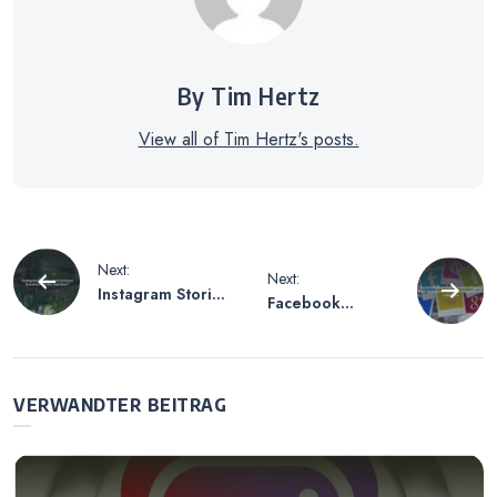
By Tim Hertz
View all of Tim Hertz's posts.
Beitragsnavigation
Next:
Next:
Instagram Stories
Facebook
ohne Account
Messenger
Ansehen – Ist
Lesebestätigung
das machbar?
Nicht Befreundet
– Mögliche
VERWANDTER BEITRAG
Ursachen und
Lösungen