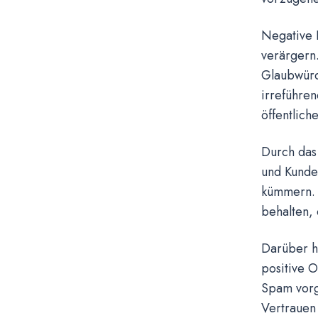
Negative 
verärgern.
Glaubwürd
irreführe
öffentlich
Durch das
und Kunden
kümmern. E
behalten, d
Darüber h
positive 
Spam vorge
Vertrauen 