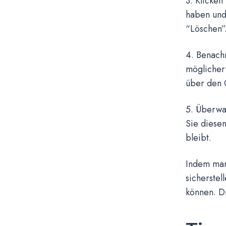
3. Klicke
haben und 
“Löschen”
4. Benachr
möglicher
über den 
5. Überwa
Sie diesen
bleibt.
Indem man
sicherstel
können. Di