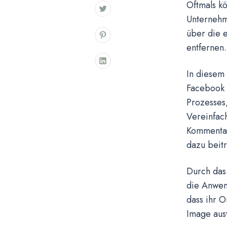
Oftmals k
Unternehme
über die 
entfernen.
In diesem
Facebook 
Prozesses,
Vereinfach
Kommentar
dazu beitr
Durch das
die Anwen
dass ihr On
Image aus