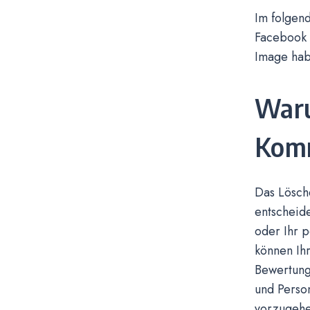
Im folgend
Facebook K
Image hab
Waru
Komm
Das Lösch
entscheid
oder Ihr 
können Ihr
Bewertung
und Person
vorzugehe