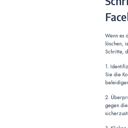
Schr
Fac
Wenn es d
löschen, i
Schritte, 
1. Identif
Sie die K
beleidigen
2. Überprü
gegen die 
sicherzust