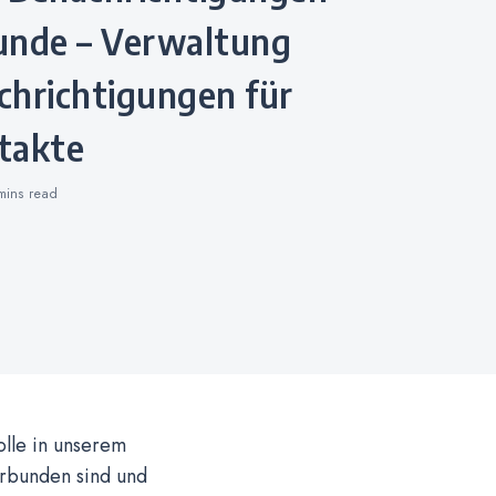
unde – Verwaltung
chrichtigungen für
takte
mins
read
olle in unserem
erbunden sind und