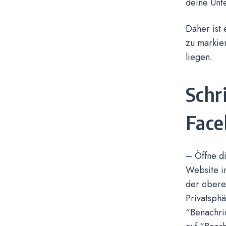
deine Unte
Daher ist
zu markie
liegen.
Schr
Face
– Öffne d
Website in
der oberen
Privatsph
“Benachri