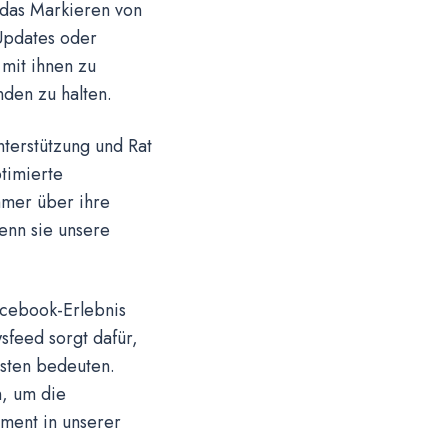
 das Markieren von
 Updates oder
mit ihnen zu
nden zu halten.
terstützung und Rat
timierte
mmer über ihre
wenn sie unsere
acebook-Erlebnis
sfeed sorgt dafür,
isten bedeuten.
n, um die
ement in unserer