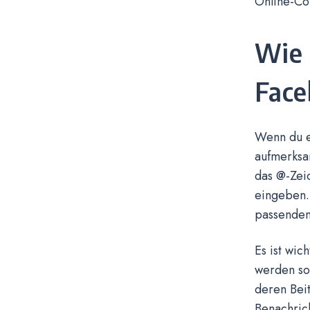
Online-Co
Wie 
Face
Wenn du e
aufmerksa
das @-Zei
eingeben. 
passenden
Es ist wic
werden sol
deren Beit
Benachrich