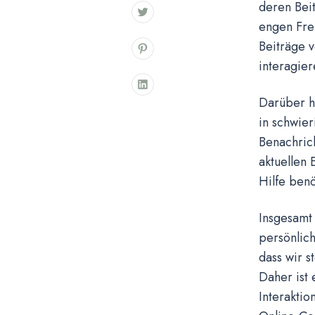
deren Beit
engen Freu
Beiträge v
interagier
Darüber hi
in schwier
Benachrich
aktuellen 
Hilfe benö
Insgesamt
persönlich
dass wir 
Daher ist 
Interaktio