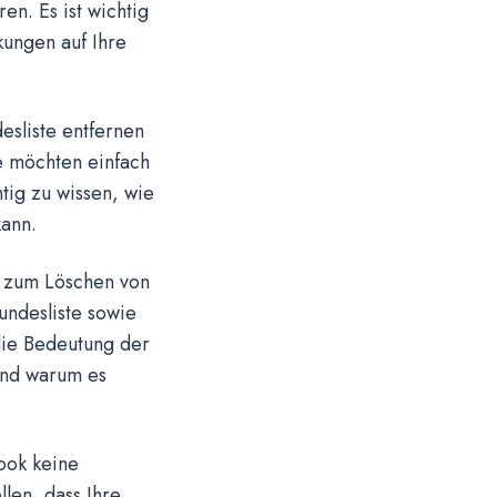
en. Es ist wichtig
kungen auf Ihre
sliste entfernen
e möchten einfach
tig zu wissen, wie
ann.
ng zum Löschen von
undesliste sowie
die Bedeutung der
und warum es
ook keine
len, dass Ihre