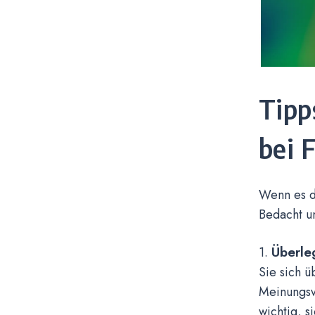
Tipp
bei 
Wenn es da
Bedacht un
Überle
1.
Sie sich ü
Meinungsv
wichtig, s