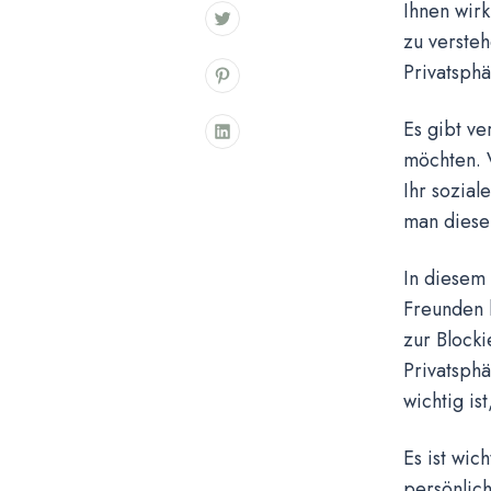
Ihnen wirk
zu versteh
Privatsphä
Es gibt v
möchten. 
Ihr sozial
man diese
In diesem 
Freunden 
zur Block
Privatsph
wichtig is
Es ist wic
persönlich