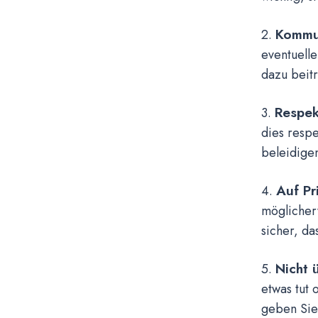
Kommun
2.
eventuell
dazu beit
Respek
3.
dies respe
beleidige
Auf Pr
4.
möglicherw
sicher, da
Nicht 
5.
etwas tut 
geben Sie