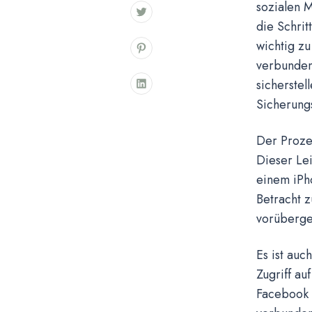
sozialen 
die Schrit
wichtig zu
verbundene
sicherstel
Sicherungs
Der Prozes
Dieser Lei
einem iPh
Betracht z
vorüberge
Es ist auc
Zugriff au
Facebook 