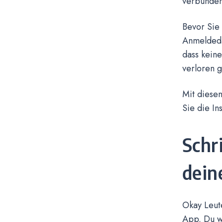
verbunden
Bevor Sie 
Anmeldedat
dass kein
verloren 
Mit diesen
Sie die I
Schr
dein
Okay Leute
App. Du we