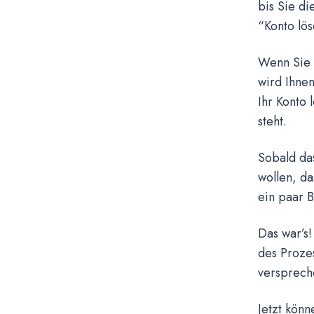
bis Sie di
“Konto lös
Wenn Sie 
wird Ihnen
Ihr Konto 
steht.
Sobald das
wollen, da
ein paar B
Das war’s!
des Prozes
verspreche
Jetzt könn