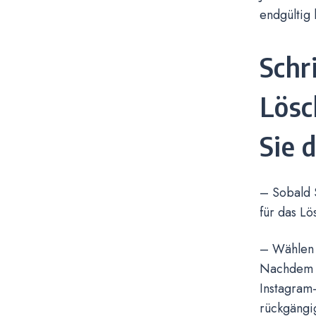
endgültig 
Schr
Lösc
Sie 
– Sobald 
für das L
– Wählen 
Nachdem S
Instagram-
rückgängi