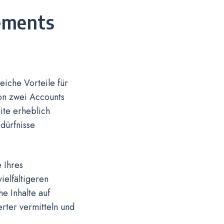
ements
iche Vorteile für
on zwei Accounts
ite erheblich
edürfnisse
 Ihres
ielfältigeren
e Inhalte auf
rter vermitteln und