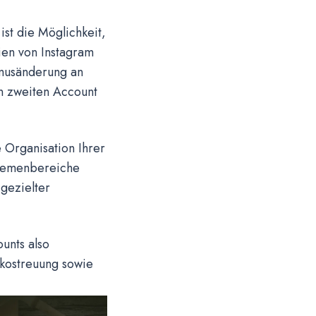
st die Möglichkeit,
ien von Instagram
hmusänderung an
n zweiten Account
Organisation Ihrer
Themenbereiche
gezielter
unts also
sikostreuung sowie