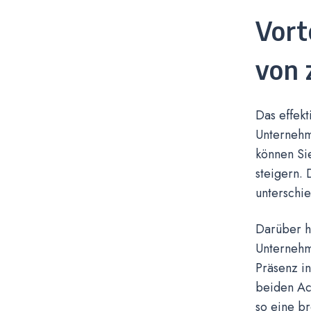
Vort
von 
Das effekt
Unternehm
können Si
steigern. 
unterschi
Darüber h
Unternehme
Präsenz in
beiden Acc
so eine b