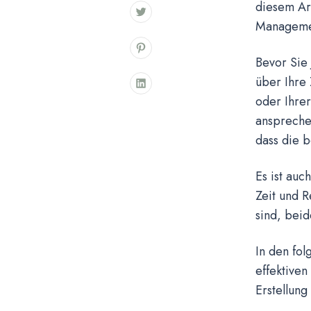
diesem Art
Managemen
Bevor Sie 
über Ihre 
oder Ihre
ansprechen
dass die b
Es ist auc
Zeit und R
sind, bei
In den fo
effektive
Erstellung