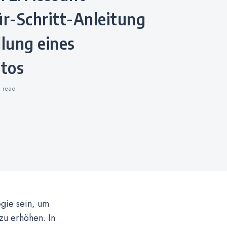
ür-Schritt-Anleitung
llung eines
tos
s
read
egie sein, um
zu erhöhen. In