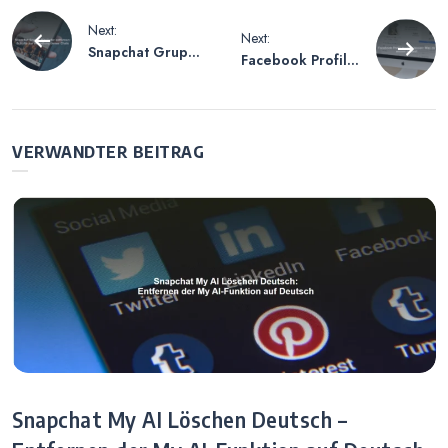
Beitragsnavigation
Next:
Next:
Snapchat Gruppe
Facebook Profil
Mitglieder
löschen lassen –
entfernen –
Was du wissen
Schritte zur
solltest
Verwaltung
VERWANDTER BEITRAG
deiner Chats
Snapchat My AI Löschen Deutsch –