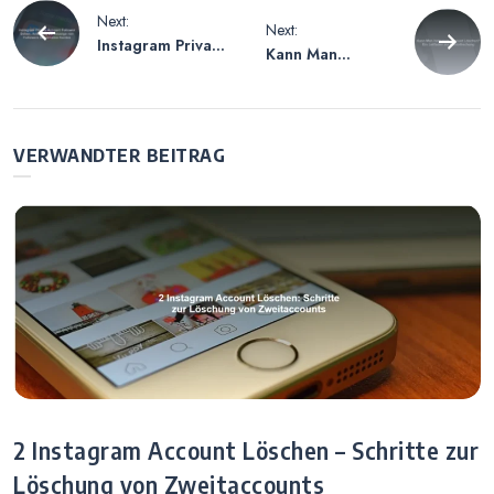
Beitragsnavigation
Next:
Next:
Instagram Private
Kann Man
Account Follower
Instagram
Sehen –
Account
Anleitung zur
Löschen? Ein
Anzeige von
Leitfaden zur
VERWANDTER BEITRAG
Followern bei
Kontolöschung
privaten Konten
2 Instagram Account Löschen – Schritte zur
Löschung von Zweitaccounts