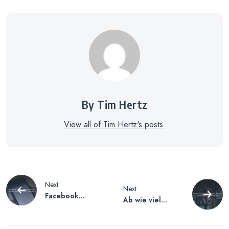
By Tim Hertz
View all of Tim Hertz's posts.
Beitragsnavigation
Next:
Next:
Facebook
Ab wie viel
Benachrichtigung
Follower
en – So ändern
bekommt man