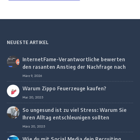
NEUESTE ARTIKEL
InternetFame-Verantwortliche bewerten
den rasanten Anstieg der Nachfrage nach
digitalem Marketing bei deutschen
März 9, 2026
Unternehmen
Warum Zippo Feuerzeuge kaufen?
Mai 20, 2025
So ungesund ist zu viel Stress: Warum Sie
Ihren Alltag entschleunigen sollten
März 20, 2025
Wie du mit Social Media dein Recruiting