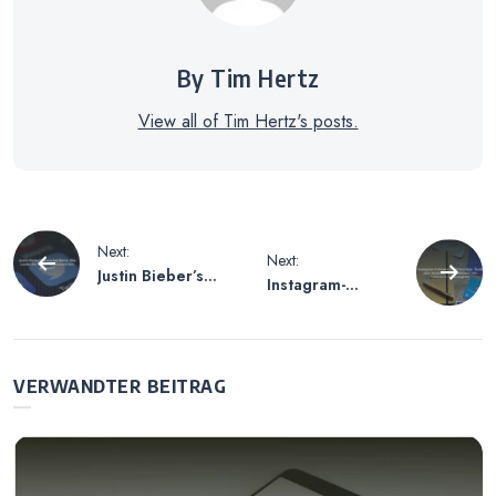
By Tim Hertz
View all of Tim Hertz's posts.
Beitragsnavigation
Next:
Next:
Justin Bieber’s
Instagram-
Snapchat Name
Follower
– Wie Lautet Der
Entfernen App –
Snapchat-Account
Tools zum
des Sängers?
Verwalten und
VERWANDTER BEITRAG
Entfernen von
Followern auf
Instagram