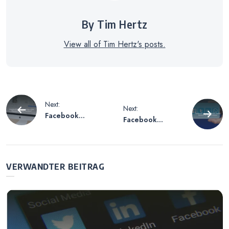
By Tim Hertz
View all of Tim Hertz's posts.
Beitragsnavigation
Next:
Next:
Facebook
Facebook
Account Löschen
Löschen auf dem
ohne Passwort –
Handy – Schritte
Ist das machbar?
für iPhone-Nutzer
VERWANDTER BEITRAG