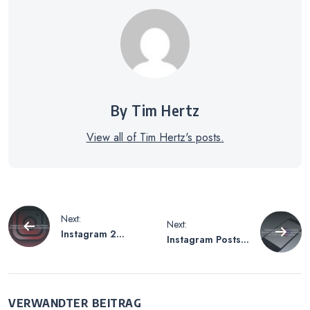
By Tim Hertz
View all of Tim Hertz's posts.
Beitragsnavigation
Next:
Next:
Instagram 2
Instagram Posts
Account Löschen
Anschauen Ohne
iPhone – Schritte
Account –
Zur Entfernung
Möglichkeiten
Von Zweitkonten
zum Betrachten
VERWANDTER BEITRAG