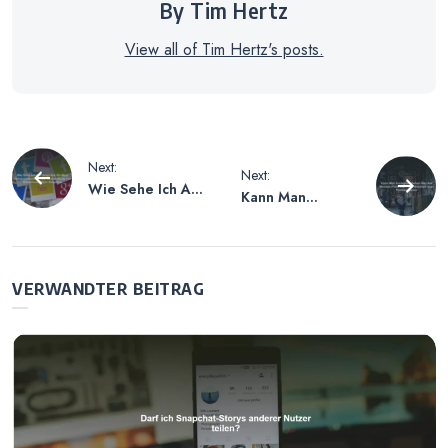
By Tim Hertz
View all of Tim Hertz's posts.
Beitragsnavigation
Next:
Next:
Wie Sehe Ich Auf
Kann Man
Snapchat Ob
Instagram Sehen
Mich Jemand
Wer Auf Meinem
Blockiert Hat –
Profil War? Die
Überprüfung von
Wahrheit über
VERWANDTER BEITRAG
Blockierungen in
Profilbesucher
Snapchat