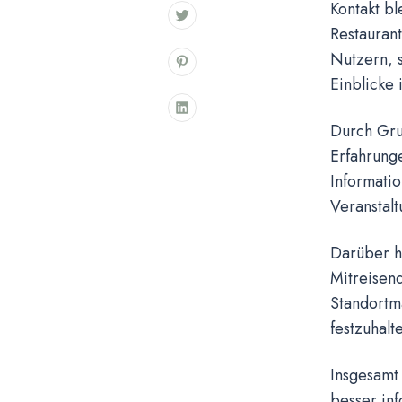
Kontakt bl
Restaurant
Nutzern, s
Einblicke 
Durch Gru
Erfahrunge
Informatio
Veranstalt
Darüber h
Mitreisend
Standortm
festzuhalt
Insgesamt 
besser inf