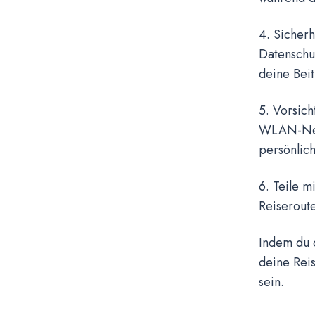
4. Sicherh
Datenschut
deine Beit
5. Vorsic
WLAN-Netz
persönlic
6. Teile m
Reiserout
Indem du 
deine Reis
sein.