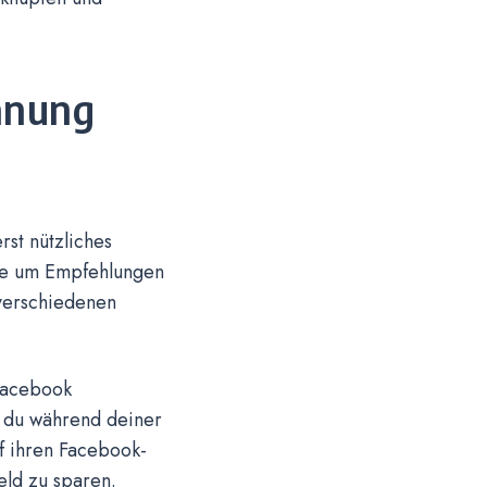
anung
st nützliches
lie um Empfehlungen
 verschiedenen
 Facebook
 du während deiner
f ihren Facebook-
eld zu sparen.