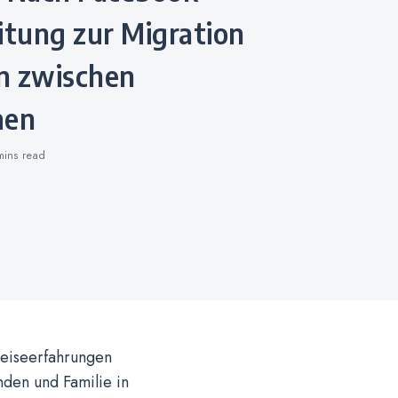
itung zur Migration
n zwischen
men
mins
read
Reiseerfahrungen
den und Familie in