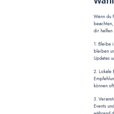
Wenn du F
beachten, 
dir helfen
1. Bleibe 
bleiben u
Updates un
2. Lokale
Empfehlung
können of
3. Veranst
Events und
während d