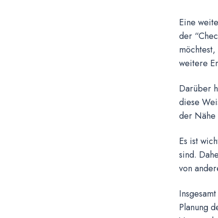
Eine weit
der “Check
möchtest,
weitere E
Darüber hi
diese Wei
der Nähe 
Es ist wic
sind. Dah
von ander
Insgesamt 
Planung d