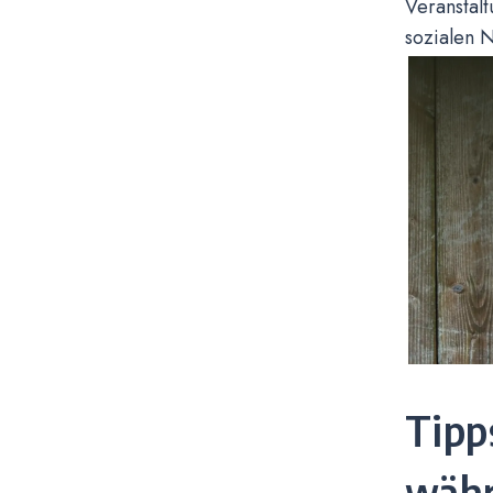
Veranstalt
sozialen 
Tipp
währ