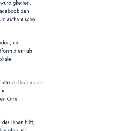
swürdigkeiten,
 Facebook den
 um authentische
nden, um
tform dient als
okale
nfte zu finden oder
zur
ten Orte
das ihnen hilft,
 knüpfen und