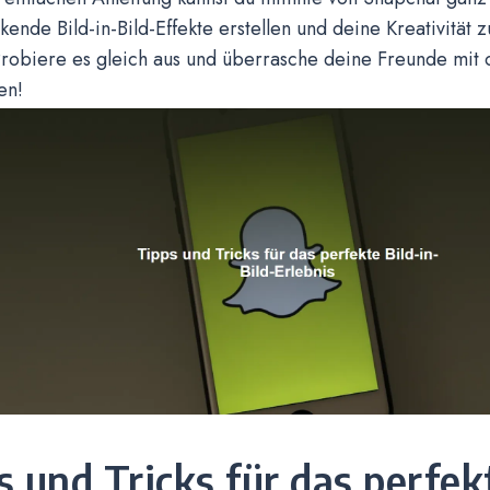
ende Bild-in-Bild-Effekte erstellen und deine Kreativität
robiere es gleich aus und überrasche deine Freunde mit o
en!
s und Tricks für das perfek