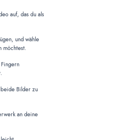
eo auf, das du als
fügen, und wähle
n möchtest.
 Fingern
.
 beide Bilder zu
erwerk an deine
leicht