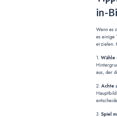
in-B
Wenn es da
es einige 
erzielen. 
1.
Wähle d
Hintergru
aus, der d
2.
Achte a
Hauptbild 
entscheide
3.
Spiel m