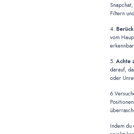
Snapchat, 
Filtern un
4.
Berücks
vom Hauptb
erkennbar
5.
Achte a
darauf, da
oder Unre
6.Versuch
Positionen
überrasch
Indem du d