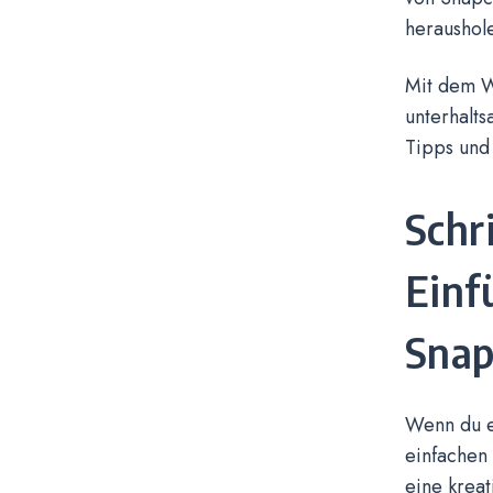
heraushol
Mit dem W
unterhalts
Tipps und
Schr
Einf
Snap
Wenn du ei
einfachen
eine kreat