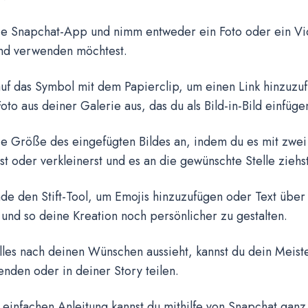
die Snapchat-App und nimm entweder ein Foto oder ein Vid
nd verwenden möchtest.
auf das Symbol mit dem Papierclip, um einen Link hinzuzu
oto aus deiner Galerie aus, das du als Bild-in-Bild einfüge
ie Größe des eingefügten Bildes an, indem du es mit zwei
t oder verkleinerst und es an die gewünschte Stelle ziehst
e den Stift-Tool, um Emojis hinzuzufügen oder Text über
und so deine Kreation noch persönlicher zu gestalten.
lles nach deinen Wünschen aussieht, kannst du dein Meist
nden oder in deiner Story teilen.
 einfachen Anleitung kannst du mithilfe von Snapchat ganz 