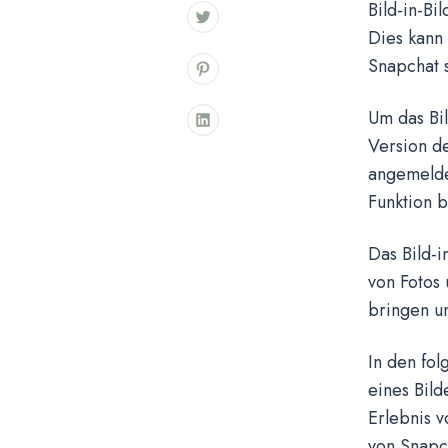
Bild-in-Bi
Dies kann 
Snapchat s
Um das Bil
Version d
angemeldet
Funktion b
Das Bild-i
von Fotos 
bringen un
In den fol
eines Bild
Erlebnis 
von Snapch