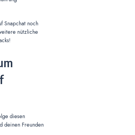
uf Snapchat noch
eitere nützliche
acks!
zum
f
olge diesen
nd deinen Freunden