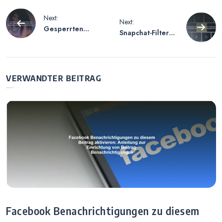
Beitragsnavigation
Next:
Next:
Gesperrten
Snapchat-Filter
Instagram
Mann zu Frau –
Account
Anleitung zur
Wiederherstelle
Verwendung von
n – Anleitung Zur
Gender-Swap-
VERWANDTER BEITRAG
Wiederherstellu
Filtern
ng Gesperrter
Konten
Facebook Benachrichtigungen zu diesem