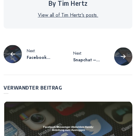
By Tim Hertz
View all of Tim Hertz's posts.
Beitragsnavigation
Next:
Next:
Facebook
Snapchat –
Messenger
Bedeutung von
Kosten im
‘Dringlich’ erklärt
Ausland – Was
du beachten
VERWANDTER BEITRAG
solltest