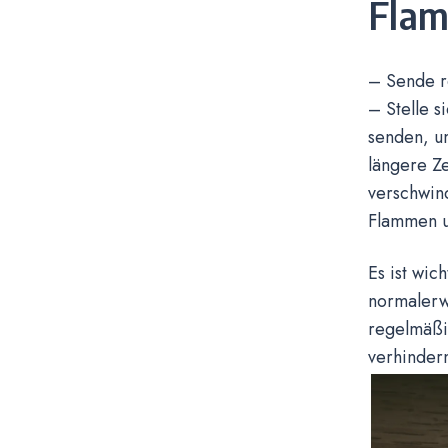
Flam
– Sende r
– Stelle s
senden, u
längere Ze
verschwin
Flammen u
Es ist wi
normalerwe
regelmäßig
verhinder