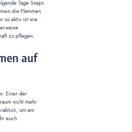
olgende Tage Snaps
können die Flammen
 so aktiv ist wie
herweise
ft zu pflegen.
men auf
. Einer der
traum nicht mehr
raktion, um am
ihr euch