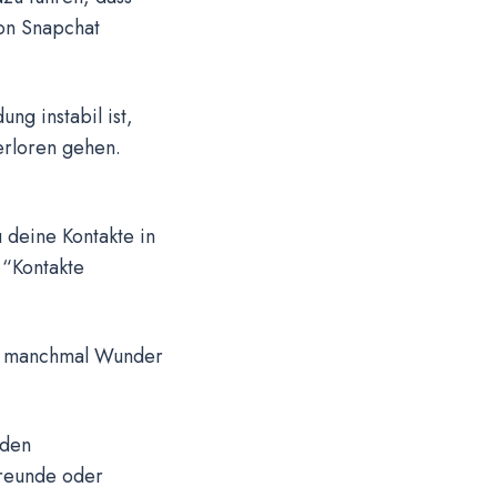
von Snapchat
ng instabil ist,
erloren gehen.
 deine Kontakte in
 “Kontakte
ann manchmal Wunder
 den
Freunde oder