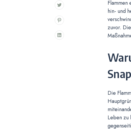
Flammen e
hin- und 
verschwind
zuvor. Di
Maßnahmen
Waru
Snap
Die Flamm
Hauptgrün
miteinand
Leben zu b
gegenseit