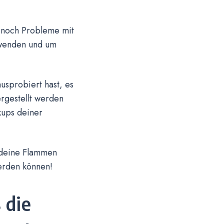
r noch Probleme mit
 wenden und um
usprobiert hast, es
rgestellt werden
kups deiner
m deine Flammen
erden können!
 die