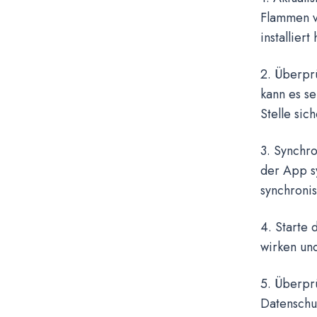
Flammen ve
installiert 
2. Überprü
kann es se
Stelle sic
3. Synchro
der App s
synchronis
4. Starte
wirken un
5. Überprü
Datenschu