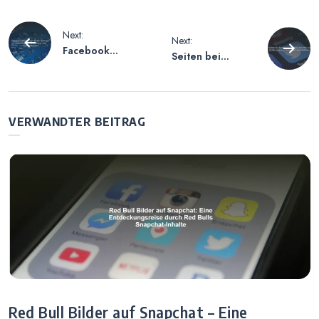
Beitragsnavigation
Next:
Next:
Facebook
Seiten bei
Messenger Chats
Facebook
löschen –
löschen –
Anleitung zur
Schritte zur
Verwaltung von
Entfernung von
VERWANDTER BEITRAG
Unterhaltungen
Seiten auf der
Plattform
Red Bull Bilder auf Snapchat – Eine