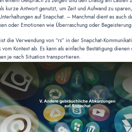
 an einem Gespräch zu zeigen und den Dialog am Laufen z
als kurze Antwort genutzt, um Zeit und Aufwand zu sparen
 Unterhaltungen auf Snapchat. – Manchmal dient es auch d
rken oder Emotionen wie Überraschung oder Begeisterung
ist die Verwendung von “rs” in der Snapchat-Kommunikatio
k vom Kontext ab. Es kann als einfache Bestätigung dienen
n je nach Situation transportieren.