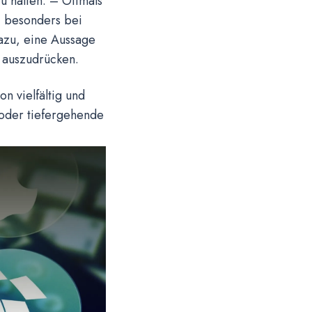
u halten. – Oftmals
, besonders bei
azu, eine Aussage
 auszudrücken.
n vielfältig und
 oder tiefergehende