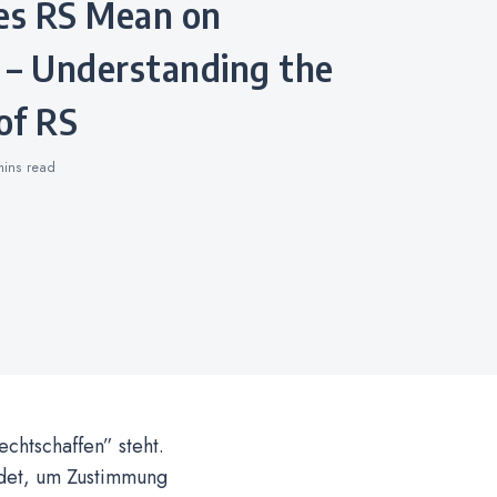
 – Understanding the
of RS
mins
read
chtschaffen” steht.
ndet, um Zustimmung