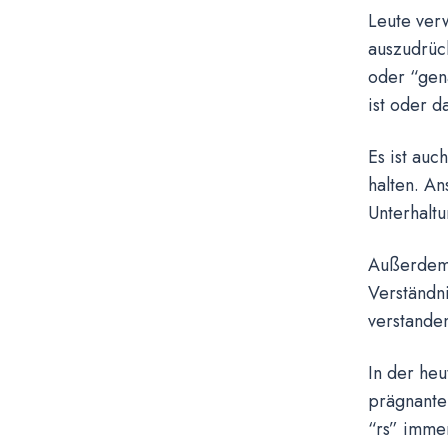
Leute ver
auszudrück
oder “gen
ist oder d
Es ist auc
halten. An
Unterhaltu
Außerdem 
Verständn
verstanden
In der he
prägnante
“rs” imme