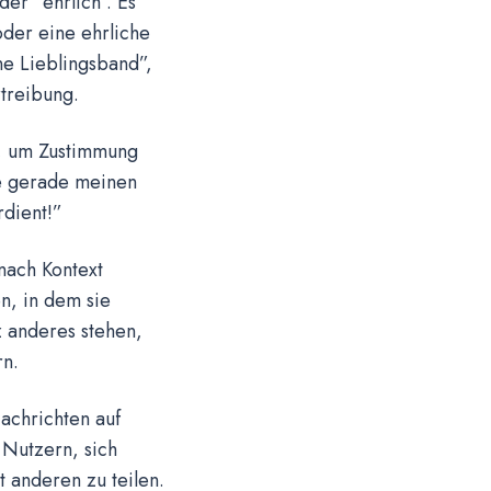
der “ehrlich”. Es
oder eine ehrliche
ne Lieblingsband”,
rtreibung.
t, um Zustimmung
be gerade meinen
rdient!”
nach Kontext
n, in dem sie
z anderes stehen,
n.
achrichten auf
 Nutzern, sich
 anderen zu teilen.