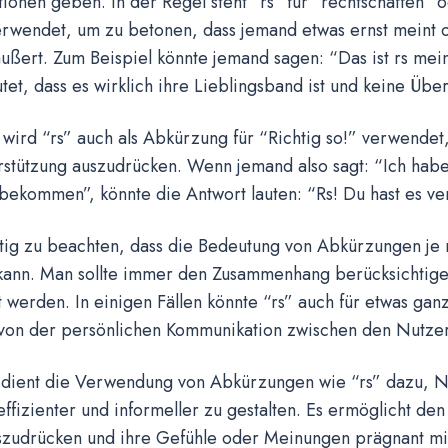
tionen geben. In der Regel steht “rs” für “rechtschaffen” o
erwendet, um zu betonen, dass jemand etwas ernst meint 
ßert. Zum Beispiel könnte jemand sagen: “Das ist rs mei
et, dass es wirklich ihre Lieblingsband ist und keine Übe
wird “rs” auch als Abkürzung für “Richtig so!” verwende
rstützung auszudrücken. Wenn jemand also sagt: “Ich ha
ekommen”, könnte die Antwort lauten: “Rs! Du hast es ve
htig zu beachten, dass die Bedeutung von Abkürzungen je 
 kann. Man sollte immer den Zusammenhang berücksichtige
werden. In einigen Fällen könnte “rs” auch für etwas gan
von der persönlichen Kommunikation zwischen den Nutzer
 dient die Verwendung von Abkürzungen wie “rs” dazu, N
ffizienter und informeller zu gestalten. Es ermöglicht den
uszudrücken und ihre Gefühle oder Meinungen prägnant mit