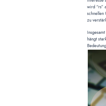
Interesse
wird “rs” 
schnellen
zu verstä
Insgesamt 
hängt star
Bedeutunge