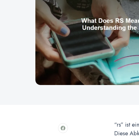
“rs” ist e
Diese Abk