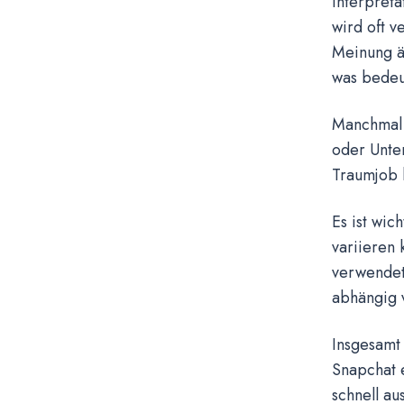
Interpreta
wird oft v
Meinung äu
was bedeut
Manchmal 
oder Unte
Traumjob b
Es ist wic
variieren
verwendet 
abhängig 
Insgesamt
Snapchat e
schnell a