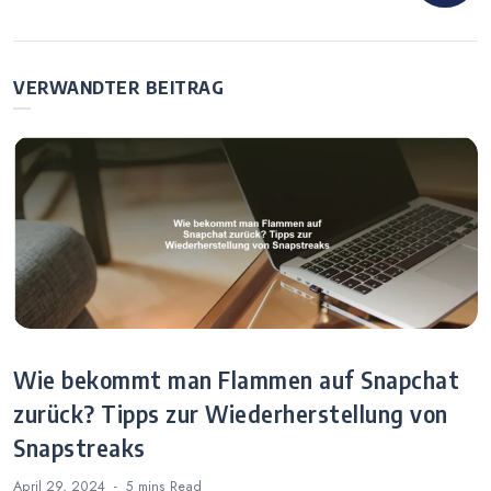
Instagram Sehen
rage Facebook
Wer Auf Meinem
von Fremden –
Profil War? Die
Tipps zum
Wahrheit über
Umgang mit
VERWANDTER BEITRAG
Profilbesucher
Anfragen von
Unbekannten
Wie bekommt man Flammen auf Snapchat
zurück? Tipps zur Wiederherstellung von
Snapstreaks
April 29, 2024
5 mins
Read