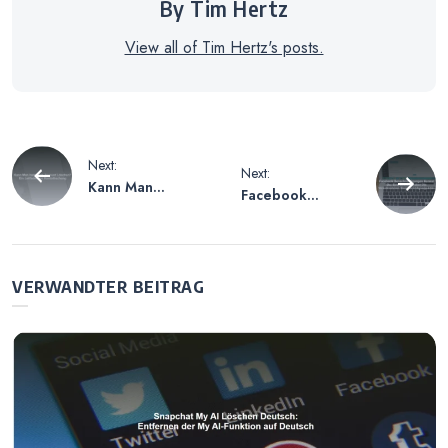
By Tim Hertz
View all of Tim Hertz's posts.
Beitragsnavigation
Next:
Next:
Kann Man
Facebook
Instagram
Benachrichtigung
Account
en Kennst Du –
Löschen? Ein
Eine Übersicht
Leitfaden zur
über Die
VERWANDTER BEITRAG
Kontolöschung
Verschiedenen
Benachrichtigung
sarten