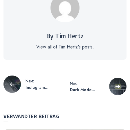
By Tim Hertz
View all of Tim Hertz's posts.
Beitragsnavigation
Next:
Next:
Instagram
Dark Mode
Account Gehackt
Snapchat
Was Tun –
Samsung –
Maßnahmen zum
Aktivierung Des
Schutz und zur
Dunklen Modus
VERWANDTER BEITRAG
Wiederherstellu
Auf Samsung-
ng eines
Geräten