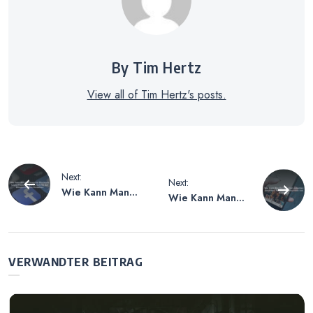
By Tim Hertz
View all of Tim Hertz's posts.
Beitragsnavigation
Next:
Next:
Wie Kann Man
Wie Kann Man
Auf Snapchat
Bei Snapchat
Blockierte Leute
Jemanden
Wieder
Anpinnen –
Freigeben –
Schritte zum
VERWANDTER BEITRAG
Schritte Zur
Anpinnen von
Entsperrung Von
Kontakten
Kontakten