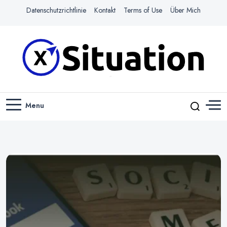
Datenschutzrichtlinie
Kontakt
Terms of Use
Über Mich
Navigiere das Web mit Leichtigkeit
X-SITUATION
Menu