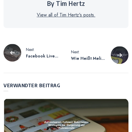
By Tim Hertz
View all of Tim Hertz's posts.
Beitragsnavigation
Next:
Next:
Facebook Live
Wie Heißt Melina
Benachrichtigung
Sophie auf
en Deaktivieren
Snapchat – Der
– Schritte Zur
Snapchat-Name
Abschaltung Von
der beliebten
VERWANDTER BEITRAG
Live-
Persönlichkeit
Benachrichtigung
en