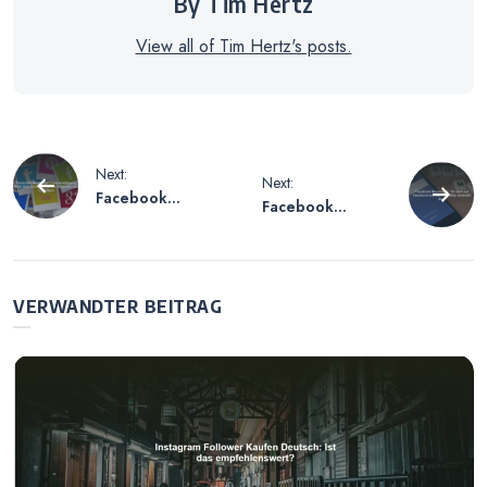
By Tim Hertz
View all of Tim Hertz's posts.
Beitragsnavigation
Next:
Next:
Facebook
Facebook
Messenger
Messenger – ‘Ihr
Lesebestätigung
wart auf
Nicht Befreundet
Facebook
– Mögliche
befreundet’ –
VERWANDTER BEITRAG
Ursachen und
Was bedeutet
Lösungen
das?