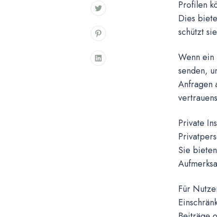
Profilen 
Dies biete
schützt si
Wenn ein N
senden, u
Anfragen 
vertrauens
Private In
Privatpers
Sie biete
Aufmerksa
Für Nutzer
Einschrän
Beiträge o