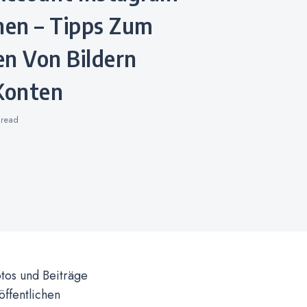
hen – Tipps Zum
en Von Bildern
 Konten
s
read
otos und Beiträge
ffentlichen