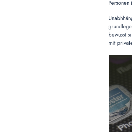
Personen i
Unabhhängi
grundlegen
bewusst si
mit priva