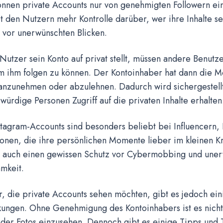
können private Accounts nur von genehmigten Followern e
t den Nutzern mehr Kontrolle darüber, wer ihre Inhalte s
e vor unerwünschten Blicken.
utzer sein Konto auf privat stellt, müssen andere Benutz
m ihm folgen zu können. Der Kontoinhaber hat dann die Mö
anzunehmen oder abzulehnen. Dadurch wird sichergestellt
würdige Personen Zugriff auf die privaten Inhalte erhalten
stagram-Accounts sind besonders beliebt bei Influencern
onen, die ihre persönlichen Momente lieber im kleinen Kr
n auch einen gewissen Schutz vor Cybermobbing und uner
mkeit.
, die private Accounts sehen möchten, gibt es jedoch ein
kungen. Ohne Genehmigung des Kontoinhabers ist es nicht
der Fotos einzusehen. Dennoch gibt es einige Tipps und T