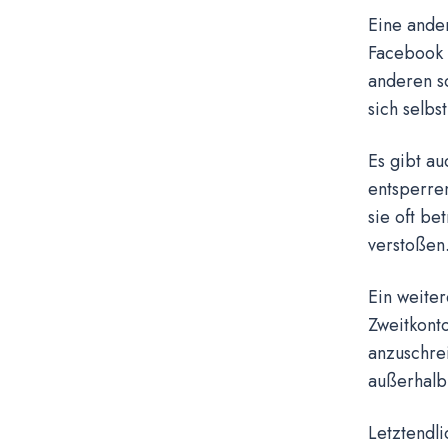
Eine ande
Facebook 
anderen so
sich selbst
Es gibt au
entsperren
sie oft b
verstoßen
Ein weiter
Zweitkonto
anzuschre
außerhalb 
Letztendli