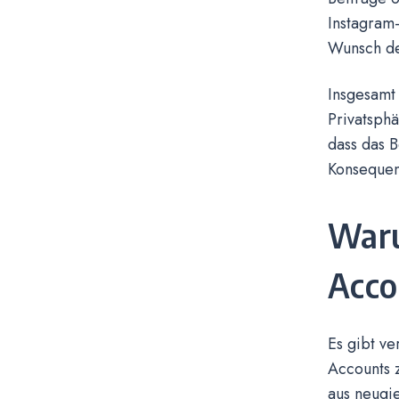
Instagram-
Wunsch de
Insgesamt 
Privatsphä
dass das B
Konsequen
Waru
Acco
Es gibt v
Accounts 
aus neugie