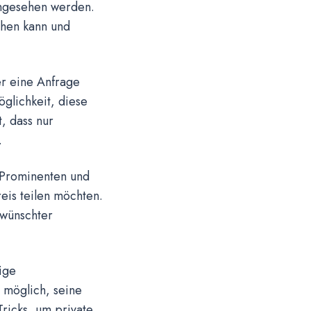
ingesehen werden.
ehen kann und
er eine Anfrage
glichkeit, diese
, dass nur
.
, Prominenten und
eis teilen möchten.
wünschter
ige
 möglich, seine
ricks, um private