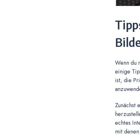
Tipp
Bild
Wenn du ne
einige Tip
ist, die P
anzuwend
Zunächst e
herzustell
echtes Int
mit denen 