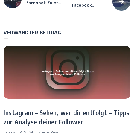
Facebook Zuletzt
Facebook
Online
Messenger
deaktivieren auf
mitlesen –
Android – So
Möglichkeiten
geht’s
und
VERWANDTER BEITRAG
Sicherheitshinwei
se
Instagram – Sehen, wer dir entfolgt – Tipps
zur Analyse deiner Follower
Februar 19, 2024
7 mins
Read