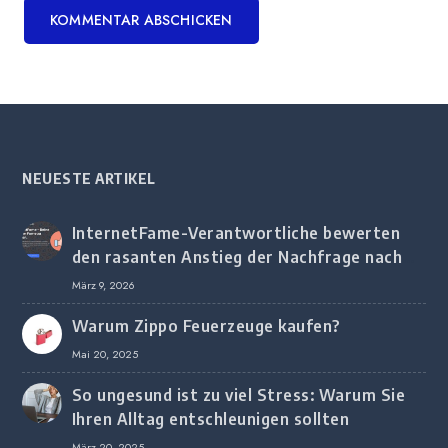
NEUESTE ARTIKEL
InternetFame-Verantwortliche bewerten
den rasanten Anstieg der Nachfrage nach
digitalem Marketing bei deutschen
März 9, 2026
Unternehmen
Warum Zippo Feuerzeuge kaufen?
Mai 20, 2025
So ungesund ist zu viel Stress: Warum Sie
Ihren Alltag entschleunigen sollten
März 20, 2025