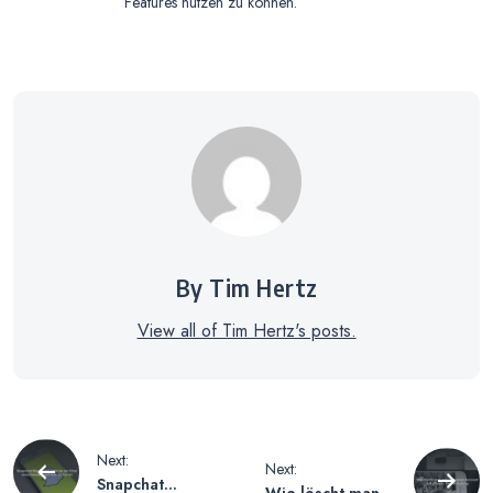
Features nutzen zu können.
By Tim Hertz
View all of Tim Hertz's posts.
Beitragsnavigation
Next:
Next:
Snapchat
Wie löscht man