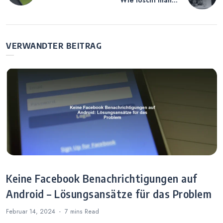
Blockieren –
den Instagram
Warum der Chat
Account auf
verschwindet und
iPhone – Eine
was zu tun ist
Anleitung
VERWANDTER BEITRAG
Keine Facebook Benachrichtigungen auf
Android – Lösungsansätze für das Problem
Februar 14, 2024
7 mins
Read