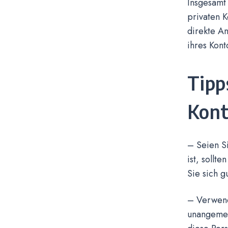
Insgesamt 
privaten K
direkte A
ihres Kont
Tipp
Kont
– Seien Si
ist, sollt
Sie sich g
– Verwend
unangemes