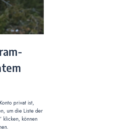
gram-
vatem
onto privat ist,
n, um die Liste der
” klicken, können
nen.