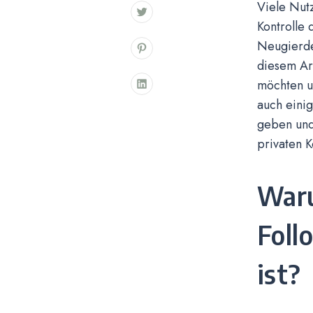
Viele Nutz
Kontrolle 
Neugierde 
diesem Ar
möchten un
auch einig
geben und 
privaten K
Waru
Foll
ist?