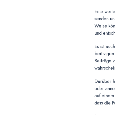
Eine weite
senden und
Weise kön
und entsch
Es ist auc
beitragen
Beiträge v
wahrschein
Darüber hi
oder anneh
auf einem 
dass die F