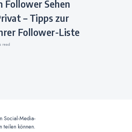
ivat – Tipps zur
hrer Follower-Liste
ns
read
en Social-Media-
 teilen können.