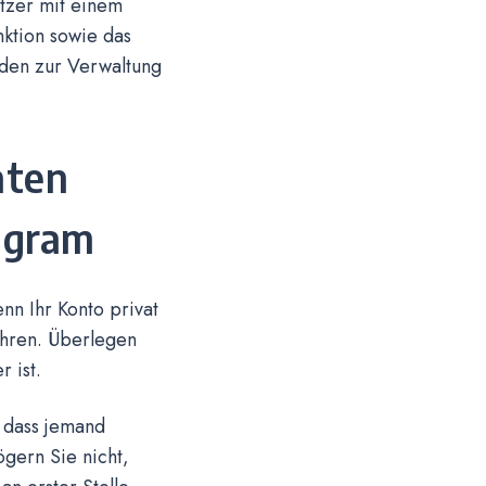
utzer mit einem
nktion sowie das
oden zur Verwaltung
aten
agram
nn Ihr Konto privat
ähren. Überlegen
 ist.
 dass jemand
gern Sie nicht,