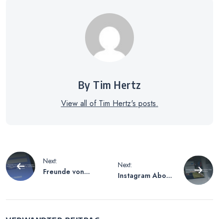
By Tim Hertz
View all of Tim Hertz's posts.
Beitragsnavigation
Next:
Next:
Freunde von
Instagram Abo
Facebook auf
Anfragen Sehen
Instagram Finden
– Eine Anleitung
– Tipps zur
zur Verwaltung
Vernetzung auf