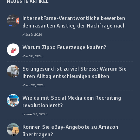
NEUESTE ARTIKEL
InternetFame-Verantwortliche bewerten
den rasanten Anstieg der Nachfrage nach
digitalem Marketing bei deutschen
März 9, 2026
Unternehmen
Warum Zippo Feuerzeuge kaufen?
Mai 20, 2025
So ungesund ist zu viel Stress: Warum Sie
Ihren Alltag entschleunigen sollten
März 20, 2025
Wie du mit Social Media dein Recruiting
revolutionierst?
Januar 24, 2025
Können Sie eBay-Angebote zu Amazon
übertragen?