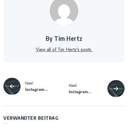
By Tim Hertz
View all of Tim Hertz's posts.
Beitragsnavigation
Next:
Next:
Instagram
Instagram
Versendete
Gelikte Beiträge
Anfragen Sehen
Sehen –
– Anleitung zur
Anleitung zur
Anzeige
Anzeige der
VERWANDTER BEITRAG
gesendeter
eigenen Likes
Anfragen