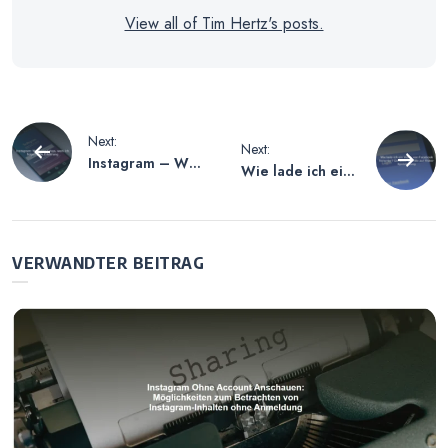
View all of Tim Hertz's posts.
Beitragsnavigation
Next:
Next:
Instagram – Wer
Wie lade ich ein
kann sehen, wem
Video von
ich folge? Eine
Facebook
Erklärung
herunter?
Einfache Schritte
VERWANDTER BEITRAG
zur Video-
Speicherung