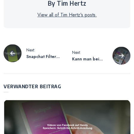
By Tim Hertz
View all of Tim Hertz's posts.
Beitragsnavigation
Next:
Next:
Snapchat Filter
Kann man bei
ohne Snapchat
Instagram
nutzen –
Follower
Alternativen und
verbergen?
Möglichkeiten
Einblick in die
VERWANDTER BEITRAG
Datenschutzeinst
ellungen