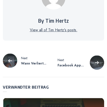
By Tim Hertz
View all of Tim Hertz's posts.
Beitragsnavigation
Next:
Next:
Wann Verliert
Facebook App
Man Snapchat
Benachrichtigung
Flammen? Ein
en Ausschalten –
Überblick
Ein Leitfaden
VERWANDTER BEITRAG