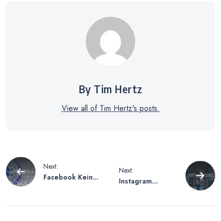
By Tim Hertz
View all of Tim Hertz's posts.
Beitragsnavigation
Next:
Next:
Facebook Keine
Instagram
Neuen
Account mit den
Benachrichtigung
meisten
en – Lösungen
Followern –
für das Problem