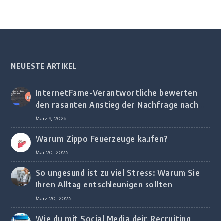
NEUESTE ARTIKEL
InternetFame-Verantwortliche bewerten
den rasanten Anstieg der Nachfrage nach
digitalem Marketing bei deutschen
März 9, 2026
Unternehmen
Warum Zippo Feuerzeuge kaufen?
Mai 20, 2025
So ungesund ist zu viel Stress: Warum Sie
Ihren Alltag entschleunigen sollten
März 20, 2025
Wie du mit Social Media dein Recruiting