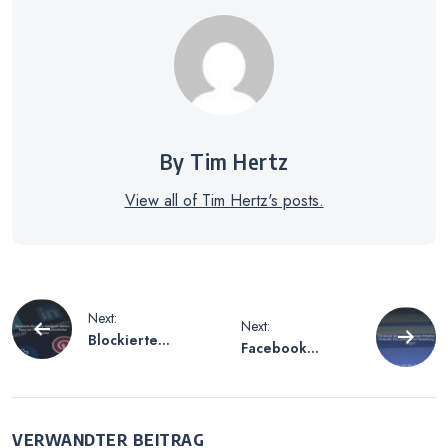
By Tim Hertz
View all of Tim Hertz's posts.
Beitragsnavigation
Next:
Next:
Blockierte
Facebook
Kontakte
Benachrichtigung
Instagram Sehen
en Erhalten
– Tipps zur
Freunde – Ein
Überprüfung
Leitfaden zur
VERWANDTER BEITRAG