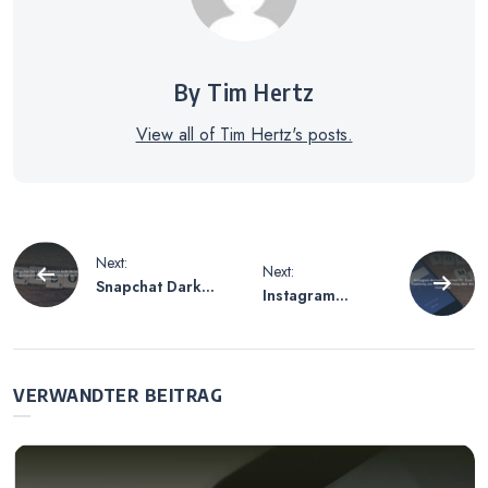
By Tim Hertz
View all of Tim Hertz's posts.
Beitragsnavigation
Next:
Next:
Snapchat Dark
Instagram
Mode Android
Account Löschen
Geht Nicht –
PC – Eine
Lösungsansätze
Anleitung zur
für Probleme mit
Kontoentfernung
VERWANDTER BEITRAG
dem
über den
Dunkelmodus
Computer