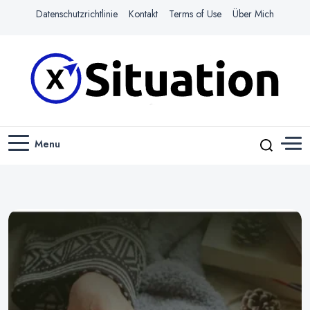
Datenschutzrichtlinie
Kontakt
Terms of Use
Über Mich
Navigiere das Web mit Leichtigkeit
X-SITUATION
Menu