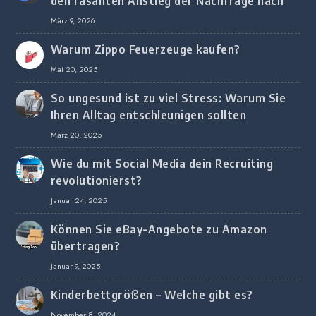
den rasanten Anstieg der Nachfrage nach
digitalem Marketing bei deutschen
März 9, 2026
Unternehmen
Warum Zippo Feuerzeuge kaufen?
Mai 20, 2025
So ungesund ist zu viel Stress: Warum Sie
Ihren Alltag entschleunigen sollten
März 20, 2025
Wie du mit Social Media dein Recruiting
revolutionierst?
Januar 24, 2025
Können Sie eBay-Angebote zu Amazon
übertragen?
Januar 9, 2025
Kinderbettgrößen – Welche gibt es?
November 8, 2024