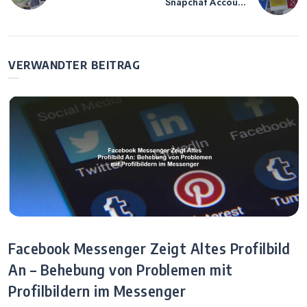
Snapchat Account
Plattenträger –
Löschen Deutsch
Maximale
– Anleitung zum
Anpassungsfähig
Löschen eines
keit für Moderne
Snapchat-Kontos
VERWANDTER BEITRAG
Einsatzkräfte
auf Deutsch
Facebook Messenger Zeigt Altes Profilbild
An – Behebung von Problemen mit
Profilbildern im Messenger