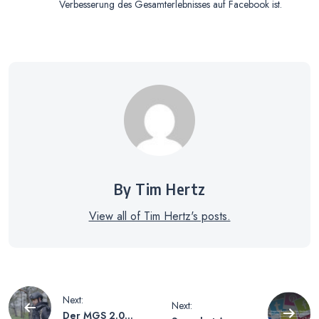
Verbesserung des Gesamterlebnisses auf Facebook ist.
By Tim Hertz
View all of Tim Hertz's posts.
Beitragsnavigation
Next:
Next:
Der MGS 2.0