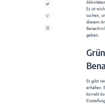
Aktivität
Es ist wic
suchen, u
diesem Ar
Benachric
geben.
Grün
Bena
Es gibt v
erhalten. 
korrekt ko
Einstellu