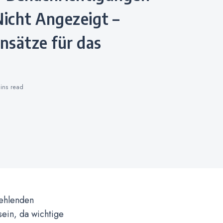
icht Angezeigt –
nsätze für das
mins
read
fehlenden
sein, da wichtige