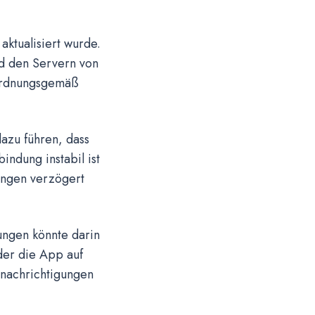
ktualisiert wurde.
nd den Servern von
 ordnungsgemäß
azu führen, dass
ndung instabil ist
ungen verzögert
ungen könnte darin
der die App auf
enachrichtigungen