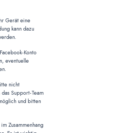
Ihr Gerät eine
ndung kann dazu
werden.
m Facebook-Konto
, eventuelle
en.
tte nicht
an das Support-Team
öglich und bitten
me im Zusammenhang