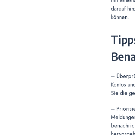
mit fehle
darauf hin
können.
Tipp
Bena
– Überprüf
Kontos und
Sie die ge
– Priorisi
Meldungen
benachric
hervorge