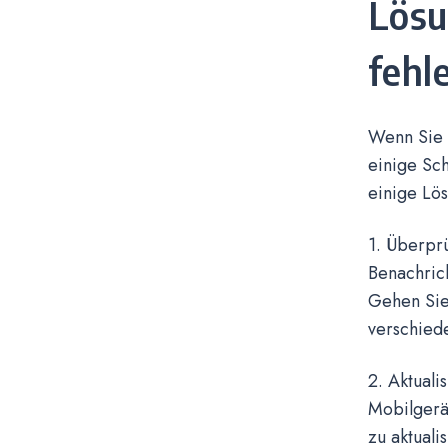
Lösu
fehl
Wenn Sie f
einige Sc
einige Lös
1. Überprü
Benachrich
Gehen Sie
verschied
2. Aktual
Mobilgerä
zu aktuali