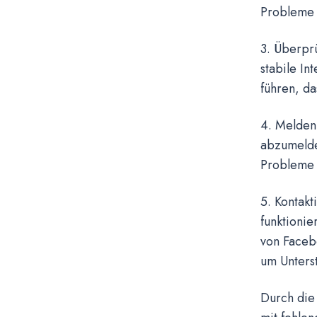
Probleme 
3. Überprü
stabile In
führen, d
4. Melden
abzumelde
Probleme 
5. Kontakt
funktionie
von Faceb
um Unters
Durch die