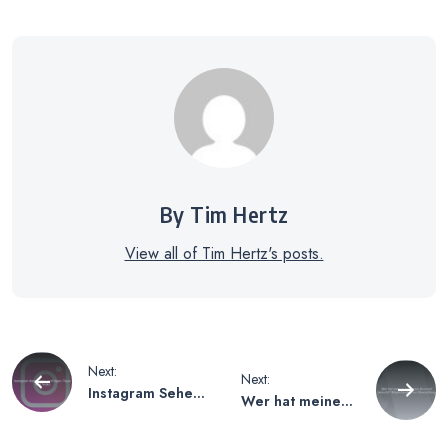
By Tim Hertz
View all of Tim Hertz's posts.
Beitragsnavigation
Next:
Next:
Instagram Sehen
Wer hat meinen
ohne zu Folgen –
Instagram
Tipps und Tricks
Account