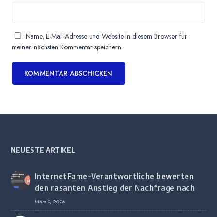
Name, E-Mail-Adresse und Website in diesem Browser für
meinen nächsten Kommentar speichern.
NEUESTE ARTIKEL
InternetFame-Verantwortliche bewerten
den rasanten Anstieg der Nachfrage nach
digitalem Marketing bei deutschen
März 9, 2026
Unternehmen