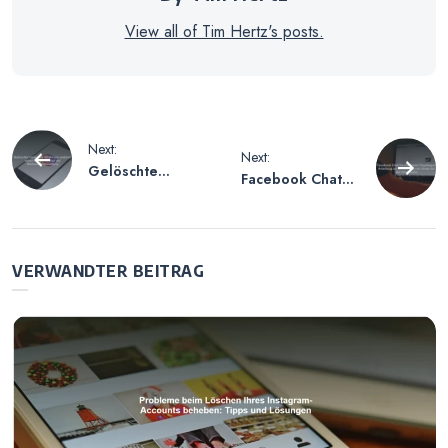
View all of Tim Hertz's posts.
Beitragsnavigation
Next:
Next:
Gelöschte
Facebook Chat
Instagram Bilder
löschen beim
von anderen
Empfänger –
sehen –
Anleitung zur
Möglichkeiten
Entfernung von
VERWANDTER BEITRAG
der
Chats auf der
Bildwiederherste
Gegenseite
llung