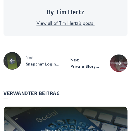
By Tim Hertz
View all of Tim Hertz's posts.
Beitragsnavigation
Next:
Next:
Snapchat Login
Private Story
ohne
Snapchat Namen
Telefonnummer
– Anleitung zum
und E-Mail –
Hinzufügen von
Möglichkeiten
Namen in
VERWANDTER BEITRAG
der Anmeldung
privaten
ohne
Geschichten
Kontaktdaten