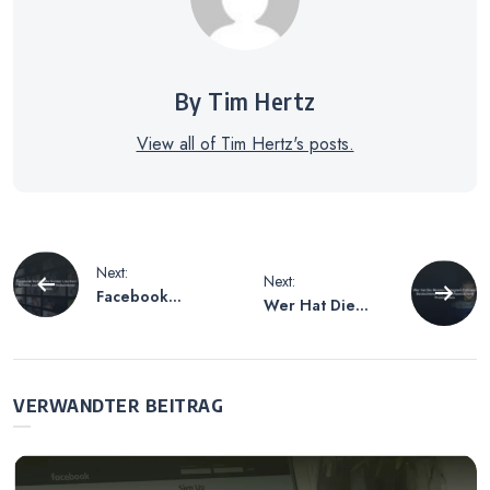
By Tim Hertz
View all of Tim Hertz's posts.
Beitragsnavigation
Next:
Next:
Facebook
Wer Hat Die
Verknüpfte
Meisten
Konten Löschen
Instagram
– Schritte zum
Follower
Entfernen
Deutschland –
VERWANDTER BEITRAG
Verbundener
Die Top-
Konten
Influencer und
Prominenten