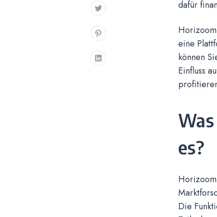
dafür fina
Horizoom,
eine Platt
können Sie
Einfluss 
profitiere
Was 
es?
Horizoom i
Marktfors
Die Funkt