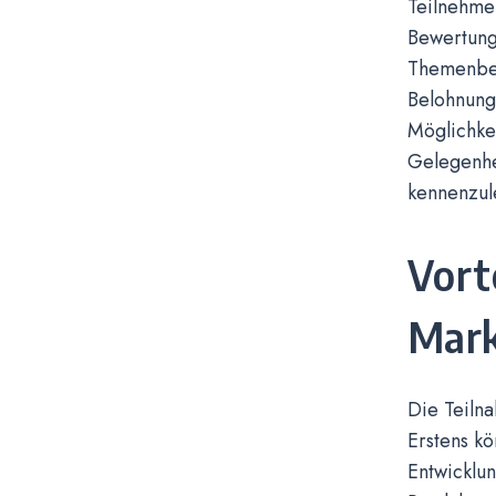
Teilnehme
Bewertung
Themenber
Belohnunge
Möglichke
Gelegenhe
kennenzul
Vort
Mark
Die Teiln
Erstens kö
Entwicklu