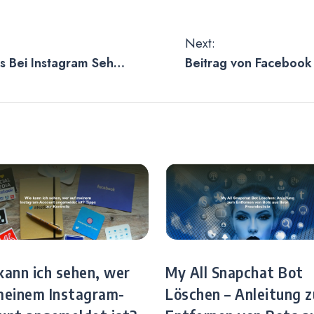
ion
Next:
s Bei Instagram Sehen
Beitrag von Facebook 
Screenshot-Erkennung
– Anleitung zum Teile
zwischen den Plattfo
kann ich sehen, wer
My All Snapchat Bot
meinem Instagram-
Löschen – Anleitung 