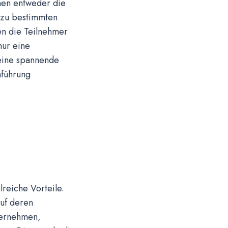
nen entweder die
 zu bestimmten
en die Teilnehmer
nur eine
eine spannende
nführung
reiche Vorteile.
auf deren
ternehmen,