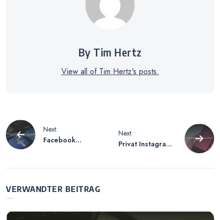
By Tim Hertz
View all of Tim Hertz's posts.
Beitragsnavigation
Next:
Next:
Facebook
Privat Instagram
Gruppen von
Profil Viewer –
Freunden Sehen
Was ist Möglich?
– Ein Leitfaden
zur Navigation
VERWANDTER BEITRAG