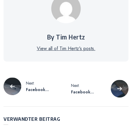
By Tim Hertz
View all of Tim Hertz's posts.
Beitragsnavigation
Next:
Next:
Facebook
Facebook
Messenger
Einzelne
Nachricht Konnte
Benachrichtigung
Nicht Gesendet
en Löschen –
Werden –
Anleitung zum
VERWANDTER BEITRAG
Lösungsansätze
Löschen
für Probleme mit
einzelner