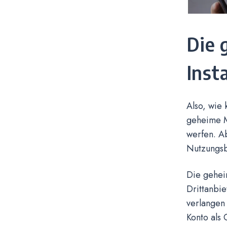
Die 
Inst
Also, wie 
geheime Me
werfen. Ab
Nutzungsb
Die gehei
Drittanbie
verlangen 
Konto als 