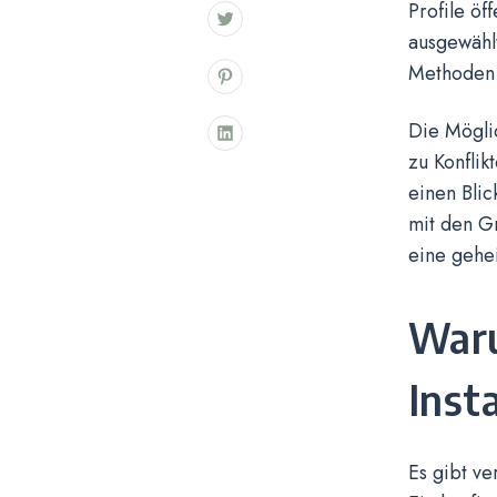
Profile öff
ausgewählt
Methoden g
Die Möglic
zu Konflik
einen Blic
mit den G
eine gehei
Waru
Inst
Es gibt v