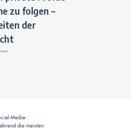
e zu folgen –
eiten der
icht
read
ocial-Media-
Während die meisten