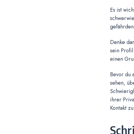
Es ist wic
schwerwie
gefährden
Denke dar
sein Profi
einen Grun
Bevor du a
sehen, übe
Schwierig
ihrer Priv
Kontakt zu
Schr