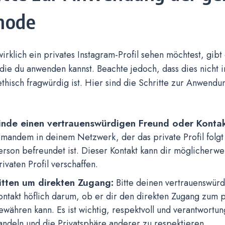
hode
rklich ein privates Instagram-Profil sehen möchtest, gib
ie du anwenden kannst. Beachte jedoch, dass dies nicht i
thisch fragwürdig ist. Hier sind die Schritte zur Anwend
inde einen vertrauenswürdigen Freund oder Kontak
emandem in deinem Netzwerk, der das private Profil folgt
erson befreundet ist. Dieser Kontakt kann dir möglicherw
rivaten Profil verschaffen.
itten um direkten Zugang:
Bitte deinen vertrauenswür
ontakt höflich darum, ob er dir den direkten Zugang zum pr
ewähren kann. Es ist wichtig, respektvoll und verantwortu
andeln und die Privatsphäre anderer zu respektieren.