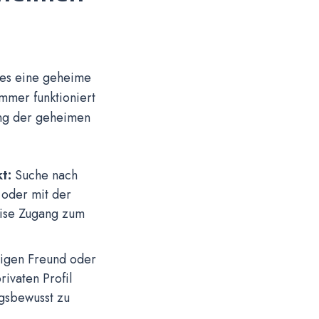
t es eine geheime
mmer funktioniert
ung der geheimen
t:
Suche nach
 oder mit der
eise Zugang zum
digen Freund oder
ivaten Profil
ngsbewusst zu