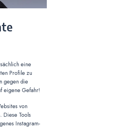
ate
tsächlich eine
ten Profile zu
nn gegen die
f eigene Gefahr!
ebsites von
. Diese Tools
igenes Instagram-