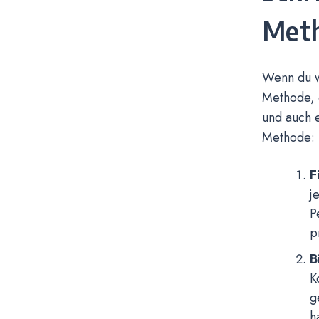
Met
Wenn du wi
Methode, d
und auch e
Methode:
F
j
P
p
B
K
g
h