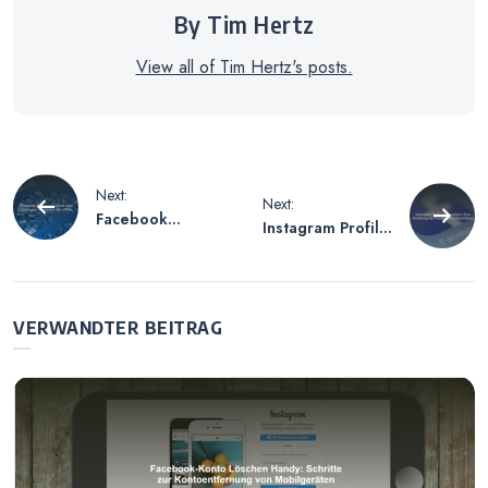
By Tim Hertz
View all of Tim Hertz's posts.
Beitragsnavigation
Next:
Next:
Facebook
Instagram Profil
Messenger
privat stellen –
zuletzt aktiv
Eine Anleitung
verbergen – So
zur Privatsphäre-
bleiben Sie
Einstellung
VERWANDTER BEITRAG
offline