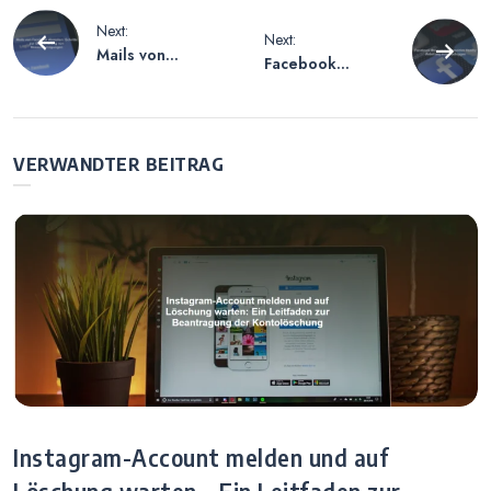
Beitragsnavigation
Next:
Next:
Mails von
Facebook
Facebook
Messenger
Abstellen –
Abmelden Handy
Schritte zur
– Anleitung zum
Deaktivierung
Ausloggen
VERWANDTER BEITRAG
von
Benachrichtigung
en
Instagram-Account melden und auf