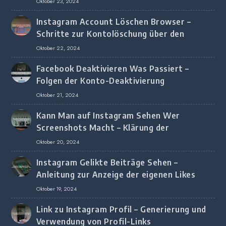
Oktober 23, 2024
Instagram Account Löschen Browser –
Schritte zur Kontolöschung über den
Browser
Oktober 22, 2024
Facebook Deaktivieren Was Passiert –
Folgen der Konto-Deaktivierung
Oktober 21, 2024
Kann Man auf Instagram Sehen Wer
Screenshots Macht – Klärung der
Screenshot-Erkennung
Oktober 20, 2024
Instagram Gelikte Beiträge Sehen –
Anleitung zur Anzeige der eigenen Likes
Oktober 19, 2024
Link zu Instagram Profil – Generierung und
Verwendung von Profil-Links